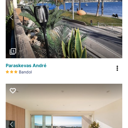
Précédent
5
Paraskevas André
Bandol