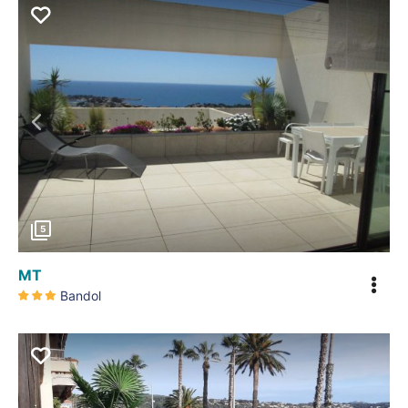
Précédent
5
MT
Bandol