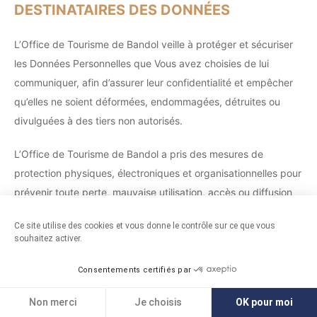
DESTINATAIRES DES DONNÉES
L’Office de Tourisme de Bandol veille à protéger et sécuriser
les Données Personnelles que Vous avez choisies de lui
communiquer, afin d’assurer leur confidentialité et empêcher
qu’elles ne soient déformées, endommagées, détruites ou
divulguées à des tiers non autorisés.
L’Office de Tourisme de Bandol a pris des mesures de
protection physiques, électroniques et organisationnelles pour
prévenir toute perte, mauvaise utilisation, accès ou diffusion
non autorisé, altération ou destruction éventuelle de ces
Ce site utilise des cookies et vous donne le contrôle sur ce que vous
Données Personnelles. Parmi ces mesures de protection,
souhaitez activer.
l’Office de Tourisme de Bandol intègre des technologies
spécialement conçues pour protéger les Données
Consentements certifiés par
Personnelles durant leur transfert. Toutefois, malgré les efforts
Non merci
Je choisis
OK pour moi
de l’Office de Tourisme de Bandol pour protéger Vos Données