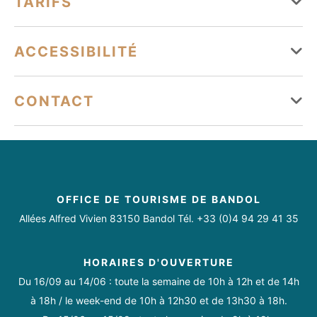
TARIFS
Mardi
Ouvert de 10h à 19h
Climatisation
Parking
Parking payant
Mercredi
Ouvert de 10h à 19h
Moyens de paiement
ACCESSIBILITÉ
Parking à proximité
Jeudi
Ouvert de 10h à 19h
Carte bancaire/crédit
Chèque
Espèces
Tourisme adapté
CONTACT
Vendredi
Ouvert de 10h à 19h
Accessible en fauteuil roulant en autonomie
Samedi
Ouvert de 10h à 19h
noon.bandol@laposte.net
04 94 05 27 72
Dimanche
Ouvert de 10h à 19h
https://www.facebook.com/bandolnoon/
https://www.instagram.com/noonbandol/
OFFICE DE TOURISME DE BANDOL
Allées Alfred Vivien 83150 Bandol Tél. +33 (0)4 94 29 41 35
Toute l'année de 10h à 19h.
HORAIRES D'OUVERTURE
Du 16/09 au 14/06 : toute la semaine de 10h à 12h et de 14h
à 18h / le week-end de 10h à 12h30 et de 13h30 à 18h.