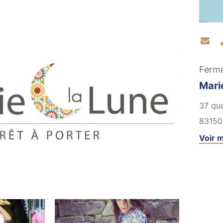
Co
Ferm
Mari
37 qua
83150
Voir m