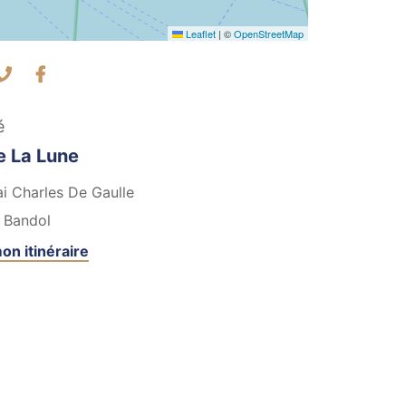
Leaflet
|
©
OpenStreetMap
ntacter par mail
Contacter par téléphone
Facebook
é
e La Lune
i Charles De Gaulle
Bandol
on itinéraire