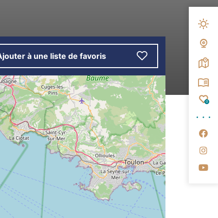
Mété
Web
Ajouter à une liste de favoris
Carte
Broc
Fav
0
Su
Su
Su