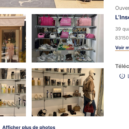
Ouve
L’Ins
39 qua
83150
Voir m
Téléc
Afficher plus de photos