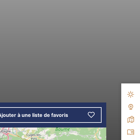
Mété
Web
Ajouter à une liste de favoris
Carte
Broc