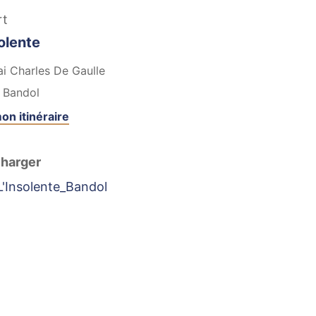
rt
olente
i Charles De Gaulle
Bandol
on itinéraire
harger
L'Insolente_Bandol