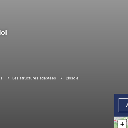
ol
es
Les structures adaptées
L’Insolente
+