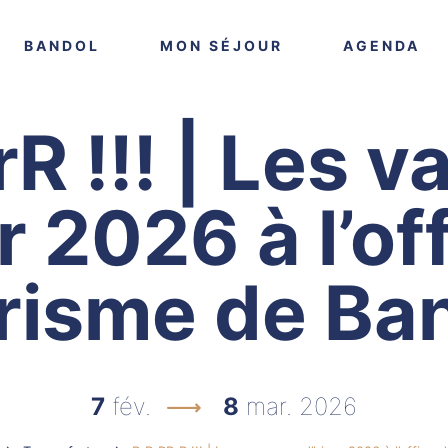
VOIR PLUS
VOIR PLUS
VO
BANDOL
MON SÉJOUR
AGENDA
R !!! | Les 
r 2026 à l’of
risme de Ba
7
fév.
8
mar. 2026