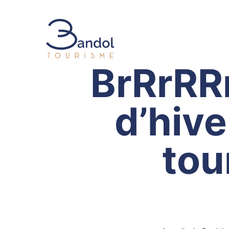
BrRrRRr
Bandol Tourisme
d’hive
tou