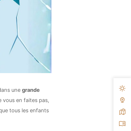
Mété
 dans une
grande
e vous en faites pas,
Web
ue tous les enfants
Carte
Broc