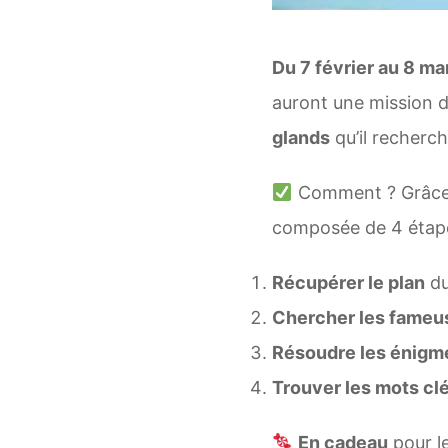
Du 7 février au 8 m
auront une mission d
glands
qu’il recherch
Comment ? Grâce à
composée de 4 étape
Récupérer le plan
du
Chercher les fameu
Résoudre les énigm
Trouver les mots cl
En cadeau
pour le