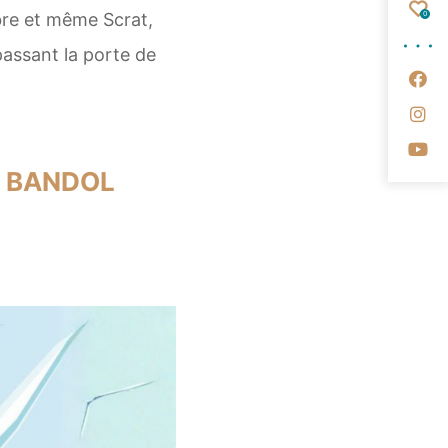
Fav
0
bre et même Scrat,
assant la porte de
Su
Su
Su
À BANDOL