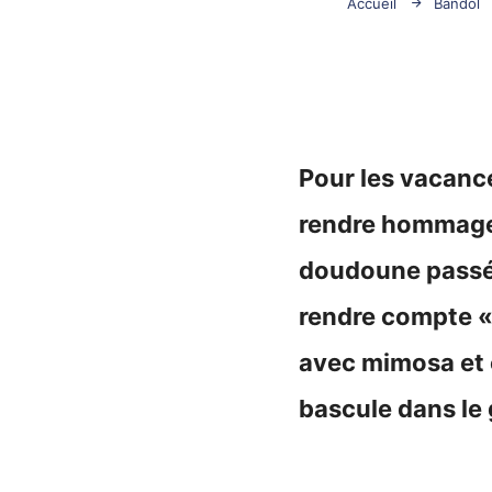
Accueil
Bandol
Pour les vacance
rendre hommage à
doudoune passée
rendre compte « 
avec mimosa et 
bascule dans le g