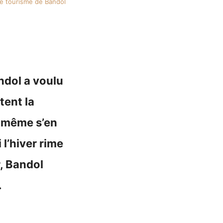
 de tourisme de Bandol
ndol a voulu
tent la
s même s’en
 l’hiver rime
, Bandol
.