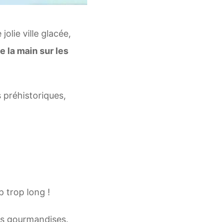
jolie ville glacée,
e la main sur les
préhistoriques,
p trop long !
ses gourmandises.