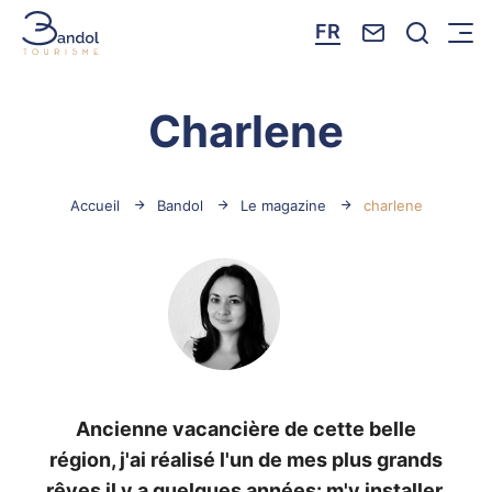
Nous contacte
Je reche
FR
Menu
Bandol Tourisme
Charlene
Accueil
Bandol
Le magazine
charlene
Ancienne vacancière de cette belle
région, j'ai réalisé l'un de mes plus grands
rêves il y a quelques années: m'y installer.