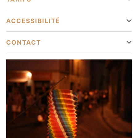
Tarifs
ACCESSIBILITÉ
Tourisme adapté
CONTACT
Accessible en fauteuil roulant en autonomie
bandoltourisme@bandoltourisme.fr
04 94 29 41 35
https://www.bandoltourisme.fr
https://www.facebook.com/Bandoltourisme
https://www.instagram.com/bandoltourismeofficiel/