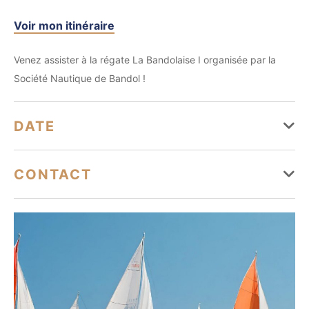
Voir mon itinéraire
Venez assister à la régate La Bandolaise I organisée par la
Société Nautique de Bandol !
DATE
Le 10 octobre
CONTACT
Samedi
Ouvert
club@snbandol.com
04 94 29 42 26
http://www.sn-bandol.com
Samedi 10 octobre 2026.