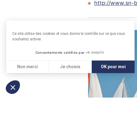
http://www.sn-
Ce site utilise des cookies et vous donne le contrôle sur ce que vous
souhaitez activer.
Consentements certifiés par
Non merci
Je choisis
OK pour moi
Axeptio consent
Plateforme de Gestion du Consentement : Personnali
Notre plateforme vous permet d'adapter et de gérer vo