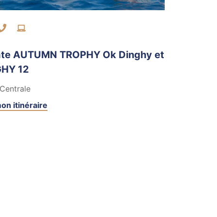
ntacter par mail
Contacter par téléphone
Visiter le site internet
te AUTUMN TROPHY Ok Dinghy et
HY 12
Centrale
on itinéraire