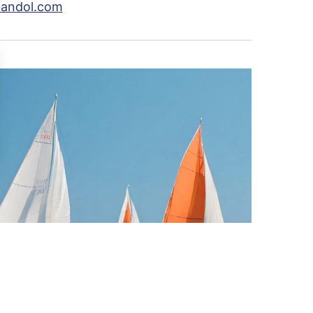
bandol.com
sez vos Options
s paramètres de confidentialité, en garantissant la con