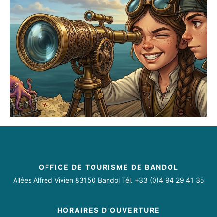
https://www.bandoltourisme.fr
Mercredi
Ouvert
https://www.facebook.com/Bandoltourisme
https://www.instagram.com/bandoltourismeofficiel/
Jeudi
Ouvert
Vendredi
Ouvert
Samedi
Ouvert
Dimanche
Ouvert
Du 06/07 au 30/08/2026 tous les jours.
OFFICE DE TOURISME DE BANDOL
Allées Alfred Vivien 83150 Bandol Tél. +33 (0)4 94 29 41 35
HORAIRES D'OUVERTURE