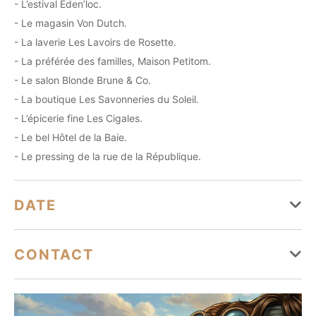
- L’estival Eden’loc.
- Le magasin Von Dutch.
- La laverie Les Lavoirs de Rosette.
- La préférée des familles, Maison Petitom.
- Le salon Blonde Brune & Co.
- La boutique Les Savonneries du Soleil.
- L’épicerie fine Les Cigales.
- Le bel Hôtel de la Baie.
- Le pressing de la rue de la République.
DATE
Du 06 juillet au 30 août
CONTACT
Lundi
Ouvert
bandoltourisme@bandoltourisme.fr
Mardi
04 94 29 41 35
Ouvert