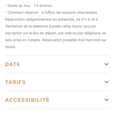
- Durée du tour : 1 h environ.
- Comment réserver : à l’office de tourisme directement.
Réservation obligatoirement en présentiel, de 9 h à 18 h
(fermeture de la billetterie passée cette heure) aucune
inscription sur le lieu de départ, par mail ou par téléphone ne
sera prise en compte. Réservation possible d’un mercredi sur
l’autre.
DATE
Du 08 juillet au 26 août
TARIFS
Lundi
Fermé
Tarifs
ACCESSIBILITÉ
Mardi
Fermé
Tarif unique
5 €
Mercredi
Ouvert de 10h à 12h
Tourisme adapté