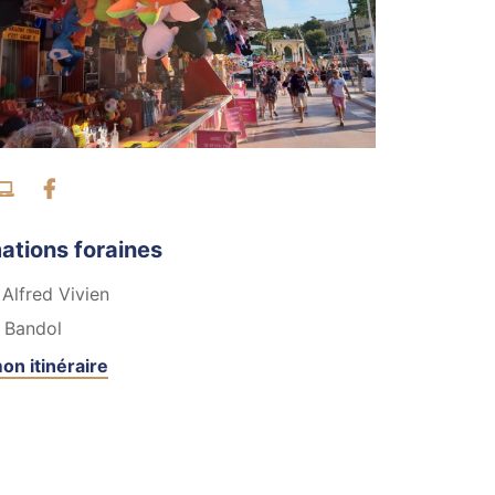
ntacter par téléphone
Visiter le site internet
Facebook
ations foraines
 Alfred Vivien
Bandol
on itinéraire