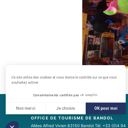
Ce site utilise des cookies et vous donne le contrôle sur ce que vous
souhaitez activer.
Consentements certifiés par
Non merci
Je choisis
OK pour moi
Axeptio consent
Plateforme de Gestion du Consentement : Personnali
OFFICE DE TOURISME DE BANDOL
Notre plateforme vous permet d'adapter et de gérer vo
Allées Alfred Vivien 83150 Bandol Tél. +33 (0)4 94