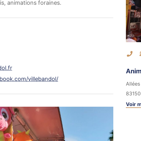
is, animations foraines.
Co
ol.fr
Anim
cebook.com/villebandol/
Allées
83150
Voir m