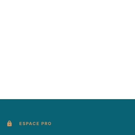
ESPACE PRO
formité avec les réglementations. Personnalisez vos préf