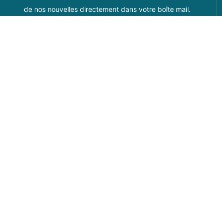
de nos nouvelles directement dans votre boîte mail.
M'inscrire
et
Suivez-nous sur Fa
Suivez-nous sur
Suivez-nou
NOUS SUIVRE
Site du port :
www.portbandol.fr
Site de l'OTI :
www
ns légales
-
Éditer mes cookies
-
Politique de confidentialité
-
Made w