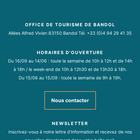
Escapade Provençale (6h) : 85€
Vendredi
Ouvert de 00h à 23h59
06 45 55 75 64
https://hiliostours.com/
Moyens de paiement
Samedi
Ouvert de 00h à 23h59
https://www.facebook.com/profile.php?
OFFICE DE TOURISME DE BANDOL
id=61564429678037
Dimanche
Ouvert de 00h à 23h59
Espèces
Virement
Paiement en ligne
Allées Alfred Vivien 83150 Bandol Tél. +33 (0)4 94 29 41 35
https://www.instagram.com/hiliostours/
HORAIRES D'OUVERTURE
Du 16/09 au 14/06 : toute la semaine de 10h à 12h et de 14h
à 18h / le week-end de 10h à 12h30 et de 13h30 à 18h.
Du 15/06 au 15/09 : toute la semaine de 9h à 19h.
Nous contacter
NEWSLETTER
Inscrivez-vous à notre lettre d'information et recevez de nos