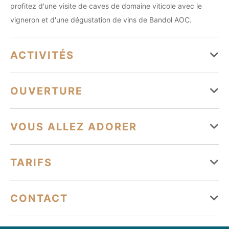
profitez d'une visite de caves de domaine viticole avec le
vigneron et d'une dégustation de vins de Bandol AOC.
ACTIVITÉS
Activités culturelles
OUVERTURE
Découverte
Histoire
Patrimoine
Du 01 janvier au 31 décembre
VOUS ALLEZ ADORER
Lundi
Ouvert de 00h à 23h59
Services
TARIFS
Mardi
Ouvert de 00h à 23h59
Animaux acceptés
Réservation obligatoire
Mercredi
Ouvert de 00h à 23h59
Tarifs
CONTACT
Jeudi
Ouvert de 00h à 23h59
Hiliostours@gmail.com