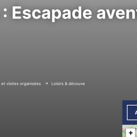
s : Escapade aven
s et visites organisées
Loisirs & découvertes
Hilios Tours : Es
+