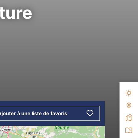
ture
capade aventure
Mété
Web
Ajouter à une liste de favoris
Carte
Broc