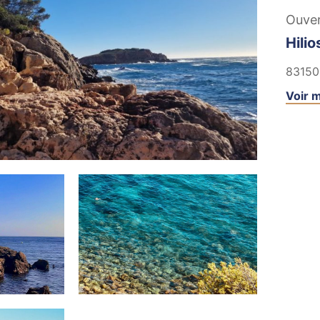
Ouve
Hili
83150
Voir m