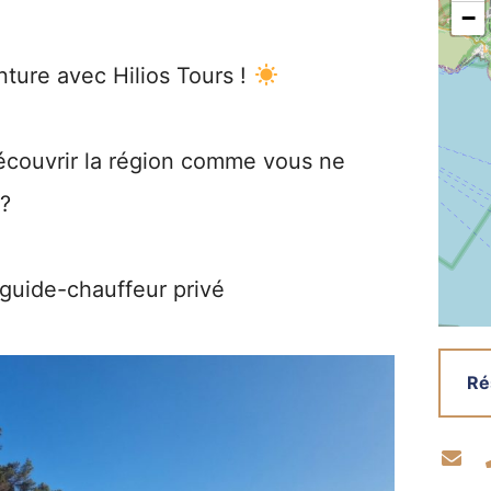
−
nture avec Hilios Tours !
écouvrir la région comme vous ne
e?
guide-chauffeur privé
Ré
Co