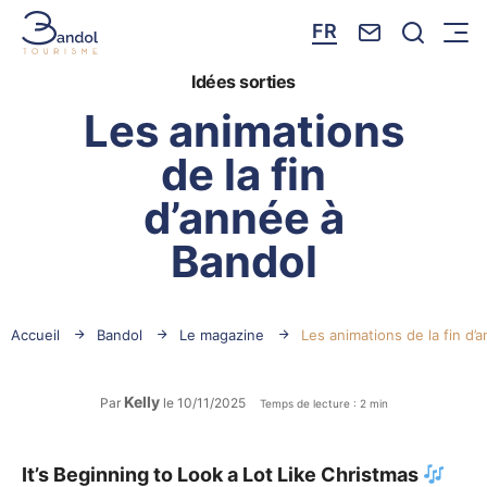
Nous contacte
Je reche
FR
Menu
Bandol Tourisme
Idées sorties
Les animations
de la fin
d’année à
Bandol
Accueil
Bandol
Le magazine
Les animations de la fin d’
Kelly
Par
le 10/11/2025
Temps de lecture : 2 min
It’s Beginning to Look a Lot Like Christmas