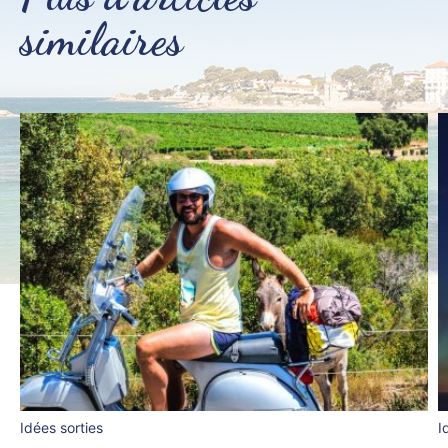
similaires
Idées sorties
I