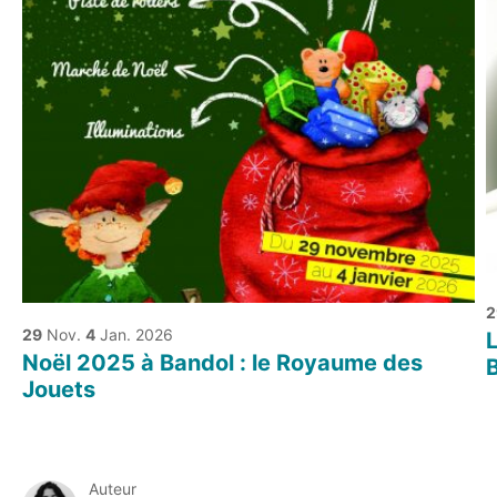
2
29
Nov.
4
Jan. 2026
L
Noël 2025 à Bandol : le Royaume des
Jouets
Auteur