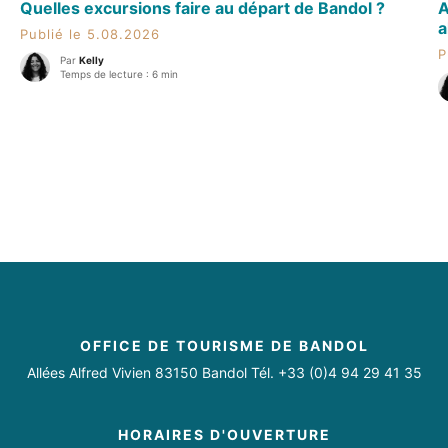
Quelles excursions faire au départ de Bandol ?
A
a
Publié le 5.08.2026
P
Par
Kelly
Temps de lecture : 6 min
OFFICE DE TOURISME DE BANDOL
Allées Alfred Vivien 83150 Bandol Tél. +33 (0)4 94 29 41 35
HORAIRES D'OUVERTURE