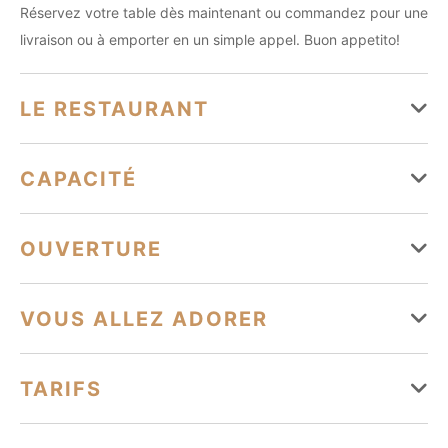
Réservez votre table dès maintenant ou commandez pour une
livraison ou à emporter en un simple appel. Buon appetito!
LE RESTAURANT
Spécialités culinaires
CAPACITÉ
Cuisine méditerranéenne
Cuisine italienne
2 salle(s)
OUVERTURE
2 salle(s) climatisées
26 couvert(s) maximum
Du 01 janvier au 31 décembre
VOUS ALLEZ ADORER
Lundi
Ouvert de 12h à 23h
Équipements
TARIFS
Mardi
Ouvert de 12h à 23h
Toilettes
Climatisation
Parking à proximité
Mercredi
Ouvert de 12h à 23h
Tarifs