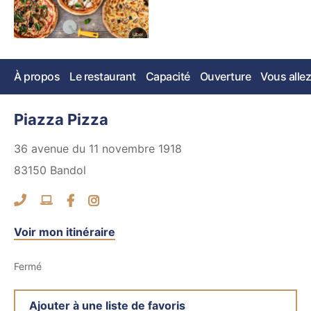
À propos
Le restaurant
Capacité
Ouverture
Vous allez
Piazza Pizza
36 avenue du 11 novembre 1918
83150
Bandol
Voir mon itinéraire
Fermé
Ajouter à une liste de favoris