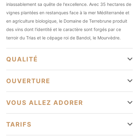
inlassablement sa quête de l'excellence. Avec 35 hectares de
vignes plantées en restanques face à la mer Méditerranée et
en agriculture biologique, le Domaine de Terrebrune produit
des vins dont l'identité et le caractère sont forgés par ce
terroir du Trias et le cépage roi de Bandol, le Mourvèdre.
QUALITÉ
Label AOC
OUVERTURE
Agriculture biologique (AB), Qualité Tourisme™, Label
Toutes les périodes d'ouverture sont passées. Merci de
VOUS ALLEZ ADORER
Vignobles et Découvertes
prendre directement contact avec le propriétaire pour plus
d'information
Équipements
TARIFS
Du 31/08/2025 au 29/06/2026 du lundi au samedi de 9h30 à
Restaurant
Parking privé
Parking
Toilettes
12h30 et de 14h30 à 18h. Fermé le dimanche.