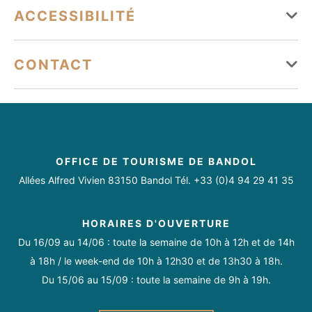
Tarifs
Fermetures exceptionnelles les 1er janvier, Lundi de Pâques,
ACCESSIBILITÉ
Jeudi de l'Ascension, Lundi de Pentecôte, 1er mai, 8 mai, 1er
Services
novembre, 11 novembre et 25 décembre.
Tourisme adapté
Visite guidée des chais suivi d'une dégustation - 15 € par
CONTACT
Réservation obligatoire
Boutique
personnes déductible d'achat sur rendez-vous sur notre site
Accessible en fauteuil roulant en autonomie
wwwterrebrune.fr
domaine@terrebrune.fr
Animateur permanent
Documentation touristique
04 94 74 01 30
Moyens de paiement
http://www.terrebrune.fr
Restauration
Visites guidées
Livraison à domicile
https://fr-fr.facebook.com/terrebrunebandol/
OFFICE DE TOURISME DE BANDOL
Chèque
Carte bancaire/crédit
Espèces
https://www.instagram.com/domainedeterrebrune/
Allées Alfred Vivien 83150 Bandol Tél. +33 (0)4 94 29 41 35
Boutique en ligne
HORAIRES D'OUVERTURE
Activités sur place
Du 16/09 au 14/06 : toute la semaine de 10h à 12h et de 14h
à 18h / le week-end de 10h à 12h30 et de 13h30 à 18h.
Dégustation de produits
Expositions temporaires
Du 15/06 au 15/09 : toute la semaine de 9h à 19h.