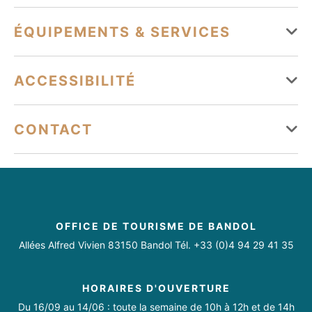
Du 01 janvier au 31 décembre
ÉQUIPEMENTS & SERVICES
Lundi
Ouvert
Équipements
ACCESSIBILITÉ
Mardi
Ouvert
Parc
Parking à proximité
Mercredi
Ouvert
Tourisme adapté
CONTACT
Accessible en fauteuil roulant en autonomie
Jeudi
Ouvert
Activités sur place
04 94 29 22 70
Vendredi
Ouvert
https://fr-fr.facebook.com/villebandol/
Loisirs récréatifs
Jeux pour enfants
Samedi
Ouvert
OFFICE DE TOURISME DE BANDOL
Dimanche
Ouvert
Allées Alfred Vivien 83150 Bandol Tél. +33 (0)4 94 29 41 35
HORAIRES D'OUVERTURE
Du 16/09 au 14/06 : toute la semaine de 10h à 12h et de 14h