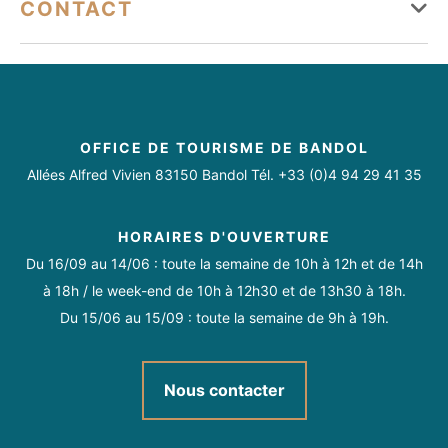
Entre 50 et 80 €
CONTACT
Vendredi
Ouvert de 10h à 18h
Animaux acceptés
Accès Internet Wifi
Accessible en fauteuil roulant avec aide
Moyens de paiement
Samedi
Fermé
tech.assist83@gmail.com
Intervient à domicile
Boutique en ligne
07 43 28 68 66
Dimanche
Fermé
Chèque
Espèces
Virement
Paiement en ligne
https://tech-assistance.site
https://www.facebook.com/avelisconnectbandol
OFFICE DE TOURISME DE BANDOL
https://www.instagram.com/tech_assistance/
Allées Alfred Vivien 83150 Bandol Tél. +33 (0)4 94 29 41 35
Toute l'année du lundi au vendredi de 10h à 18h.
Astreinte samedi et dimanche pour les entreprises.
HORAIRES D'OUVERTURE
Du 16/09 au 14/06 : toute la semaine de 10h à 12h et de 14h
à 18h / le week-end de 10h à 12h30 et de 13h30 à 18h.
Du 15/06 au 15/09 : toute la semaine de 9h à 19h.
Nous contacter