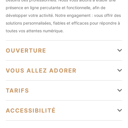
présence en ligne percutante et fonctionnelle, afin de
développer votre activité. Notre engagement : vous offrir des
solutions personnalisées, fiables et efficaces pour répondre à
toutes vos attentes numérique.
OUVERTURE
Du 01 janvier au 31 décembre
VOUS ALLEZ ADORER
Lundi
Ouvert de 10h à 18h
Équipements
TARIFS
Mardi
Ouvert de 10h à 18h
Parking à proximité
Mercredi
Ouvert de 10h à 18h
Tarifs
ACCESSIBILITÉ
Jeudi
Ouvert de 10h à 18h
Services
Tourisme adapté