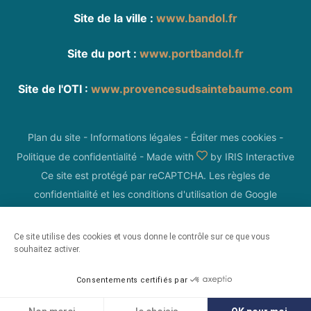
Site de la ville :
www.bandol.fr
Site du port :
www.portbandol.fr
Site de l'OTI :
www.provencesudsaintebaume.com
Plan du site
-
Informations légales
-
Éditer mes cookies
-
Politique de confidentialité
-
Made with
by
IRIS Interactive
Ce site est protégé par reCAPTCHA. Les
règles de
confidentialité
et les
conditions d'utilisation
de Google
s'appliquent.
Ce site utilise des cookies et vous donne le contrôle sur ce que vous
souhaitez activer.
Consentements certifiés par