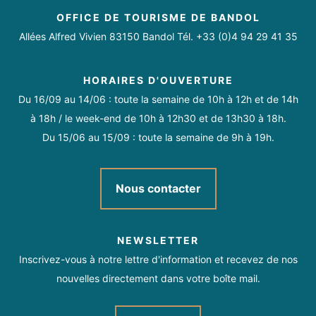
OFFICE DE TOURISME DE BANDOL
Allées Alfred Vivien 83150 Bandol Tél. +33 (0)4 94 29 41 35
Toute l'année. Tous les jours.
Fermé lundi et dimanche.
HORAIRES D'OUVERTURE
Fermetures exceptionnelles les 1er janvier, Lundi de Pâques,
Du 16/09 au 14/06 : toute la semaine de 10h à 12h et de 14h
Jeudi de l'Ascension, Lundi de Pentecôte, 1er mai, 8 mai, 14
à 18h / le week-end de 10h à 12h30 et de 13h30 à 18h.
juillet, 15 août, 1er novembre, 11 novembre et 25 décembre.
Du 15/06 au 15/09 : toute la semaine de 9h à 19h.
Mardi - Mercredi & Vendredi
08:30 - 12:15
Nous contacter
13:30 - 17:30
Jeudi
08:30 - 12:00
NEWSLETTER
14:30 - 17:30.
Inscrivez-vous à notre lettre d'information et recevez de nos
nouvelles directement dans votre boîte mail.