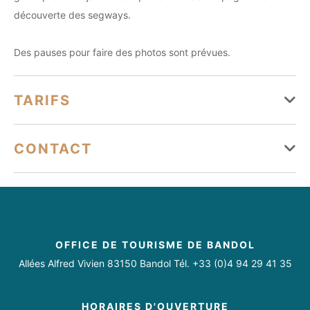
découverte des segways.
Des pauses pour faire des photos sont prévues.
TARIFS
Moyens de paiement
CONTACT
Carte bancaire/crédit
Espèces
Virement
philippemaurice71@hotmail.com
feeltoogood71@gmail.com
06 16 36 94 65
https://www.mobilboard.com/fr/bandol-sanary
OFFICE DE TOURISME DE BANDOL
https://www.facebook.com/profile.php?
Allées Alfred Vivien 83150 Bandol Tél. +33 (0)4 94 29 41 35
id=100085899864789
HORAIRES D'OUVERTURE