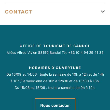
Livraison à domicile
Boutique en ligne
Mercredi
Ouvert de 08h à 20h
Moyens de paiement
CONTACT
Jeudi
Ouvert de 08h à 20h
American Express
Carte bancaire/crédit
Chèque
contact@maison-becfigue.fr
Vendredi
Ouvert de 08h à 20h
07 83 56 46 52
Espèces
Virement
Paiement en ligne
https://www.maison-becfigue.fr
Samedi
Ouvert de 08h à 20h
https://www.facebook.com/maisonbecfigue/
OFFICE DE TOURISME DE BANDOL
https://www.instagram.com/maisonbecfigue/
Dimanche
Ouvert de 08h à 20h
Allées Alfred Vivien 83150 Bandol Tél. +33 (0)4 94 29 41 35
HORAIRES D'OUVERTURE
Du 16/09 au 14/06 : toute la semaine de 10h à 12h et de 14h
Toute l'année de 8h à 20h.
à 18h / le week-end de 10h à 12h30 et de 13h30 à 18h.
Du 15/06 au 15/09 : toute la semaine de 9h à 19h.
Nous contacter