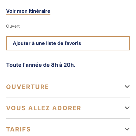
Voir mon itinéraire
Ouvert
Ajouter à une liste de favoris
Toute l'année de 8h à 20h.
OUVERTURE
Du 01 janvier au 31 décembre
VOUS ALLEZ ADORER
Lundi
Ouvert de 08h à 20h
Services
TARIFS
Mardi
Ouvert de 08h à 20h