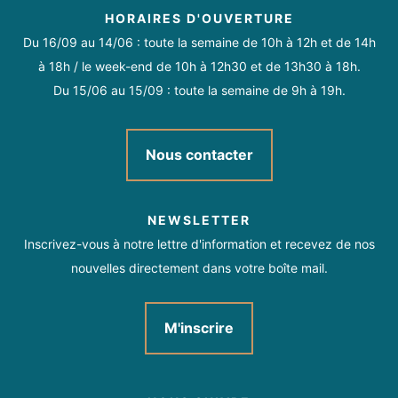
Activités sur place
HORAIRES D'OUVERTURE
Du 16/09 au 14/06 : toute la semaine de 10h à 12h et de 14h
Retransmission d’événement sportif
Toute l'année le mardi, mercredi, jeudi, vendredi et les week-
à 18h / le week-end de 10h à 12h30 et de 13h30 à 18h.
ends de 7h à 19h.
Du 15/06 au 15/09 : toute la semaine de 9h à 19h.
Nous contacter
NEWSLETTER
Inscrivez-vous à notre lettre d'information et recevez de nos
nouvelles directement dans votre boîte mail.
M'inscrire