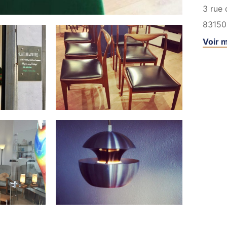
3 rue 
83150
Voir m