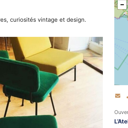
−
res, curiosités vintage et design.
Co
Ouve
L’Ate