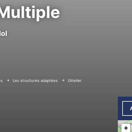
 Multiple
ol
es
Les structures adaptées
L’Atelier du Multiple
+