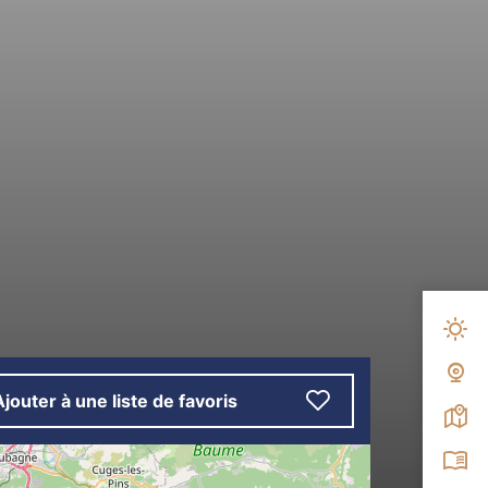
Mété
Web
Ajouter à une liste de favoris
Carte
Broc