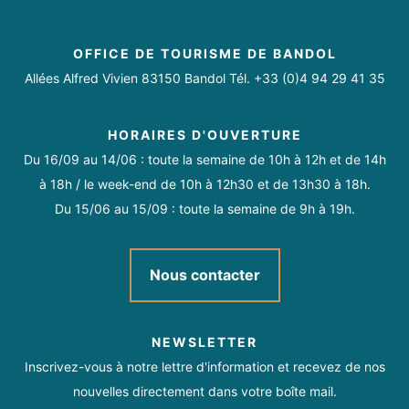
http://www.lagencebandol.com
Samedi
Ouvert de 09h à 18h
Transactions / Ventes
OFFICE DE TOURISME DE BANDOL
Dimanche
Fermé
Allées Alfred Vivien 83150 Bandol Tél. +33 (0)4 94 29 41 35
HORAIRES D'OUVERTURE
Du 16/09 au 14/06 : toute la semaine de 10h à 12h et de 14h
Toute l'année du lundi au samedi de 9h à 18h.
à 18h / le week-end de 10h à 12h30 et de 13h30 à 18h.
09:00 - 12:00
Du 15/06 au 15/09 : toute la semaine de 9h à 19h.
14:00 - 18:00.
Nous contacter
NEWSLETTER
Inscrivez-vous à notre lettre d'information et recevez de nos
nouvelles directement dans votre boîte mail.