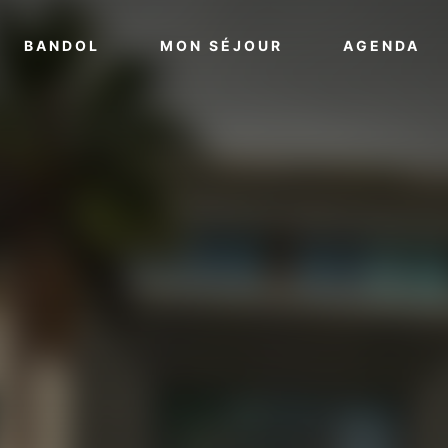
VOIR PLUS
VOIR PLUS
VO
BANDOL
MON SÉJOUR
AGENDA