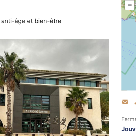
−
 anti-âge et bien-être
Co
Ferm
Jouv