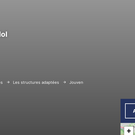
ol
es
Les structures adaptées
Jouvence
+