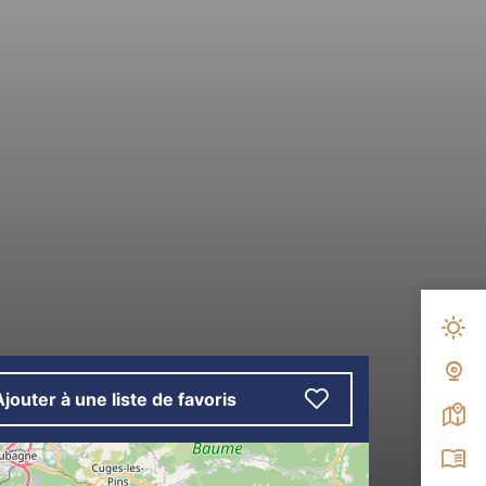
Mété
Web
Ajouter à une liste de favoris
Carte
Broc