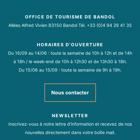
Dimanche
Ouvert de 10h à 19h
04 91 48 82 82
https://www.europann.com/fr/
OFFICE DE TOURISME DE BANDOL
https://www.facebook.com/europann.brand
Allées Alfred Vivien 83150 Bandol Tél. +33 (0)4 94 29 41 35
https://www.instagram.com/europann_officiel/
Du 01/05 au 30/09
10h - 13h
HORAIRES D'OUVERTURE
14h30 - 19h.
Du 16/09 au 14/06 : toute la semaine de 10h à 12h et de 14h
à 18h / le week-end de 10h à 12h30 et de 13h30 à 18h.
Du 15/06 au 15/09 : toute la semaine de 9h à 19h.
Nous contacter
NEWSLETTER
Inscrivez-vous à notre lettre d'information et recevez de nos
nouvelles directement dans votre boîte mail.