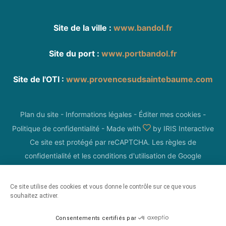
Site de la ville :
www.bandol.fr
Site du port :
www.portbandol.fr
Site de l'OTI :
www.provencesudsaintebaume.com
Plan du site
-
Informations légales
-
Éditer mes cookies
-
Politique de confidentialité
-
Made with
by
IRIS Interactive
Ce site est protégé par reCAPTCHA. Les
règles de
confidentialité
et les
conditions d'utilisation
de Google
s'appliquent.
Ce site utilise des cookies et vous donne le contrôle sur ce que vous
souhaitez activer.
Consentements certifiés par