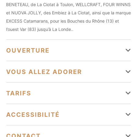
BENETEAU, de La Ciotat à Toulon, WELLCRAFT, FOUR WINNS
et NUOVA JOLLY, des Embiez à La Ciotat, ainsi que la marque
EXCESS Catamarans, pour les Bouches du Rhône (13) et
l’ouest Var (83) jusqu’à La Londe..
OUVERTURE
Du 01 janvier au 31 décembre
VOUS ALLEZ ADORER
Lundi
Ouvert de 09h à 18h
Équipements
TARIFS
Mardi
Ouvert de 09h à 18h
Parking à proximité
Mercredi
Ouvert de 09h à 18h
Moyens de paiement
ACCESSIBILITÉ
Jeudi
Ouvert de 09h à 18h
Services
Carte bancaire/crédit
Chèque
Virement
Tourisme adapté
CONTACT
Vendredi
Ouvert de 09h à 18h