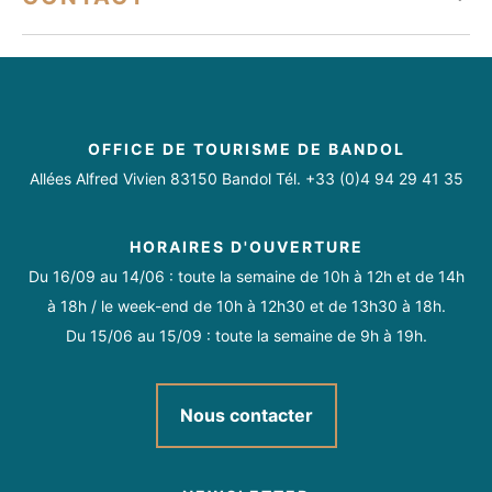
Animaux acceptés
Accès Internet Wifi
Accessible en fauteuil roulant avec aide
Samedi
Ouvert de 09h à 18h
info@espritmer.fr
04 22 44 06 65
Dimanche
Fermé
https://www.espritmer.com/
https://docs.google.com/forms/d/1z8qVflBuM17TQNs8gbnwv
OFFICE DE TOURISME DE BANDOL
pli=1#response=ACYDBNgS4IK4Bp_1bFJt9VNtkhsza8AnkXce
Allées Alfred Vivien 83150 Bandol Tél. +33 (0)4 94 29 41 35
m_0vm8OuioI0pojMkiM7Y:~:text=https%3A//www.facebook.com
Ouvert tous les jours (sauf le dimanche) de 9h à 12h et de 14h
https://www.instagram.com/espritmer_bandol
à 18h.
HORAIRES D'OUVERTURE
Du 16/09 au 14/06 : toute la semaine de 10h à 12h et de 14h
à 18h / le week-end de 10h à 12h30 et de 13h30 à 18h.
Du 15/06 au 15/09 : toute la semaine de 9h à 19h.
Nous contacter