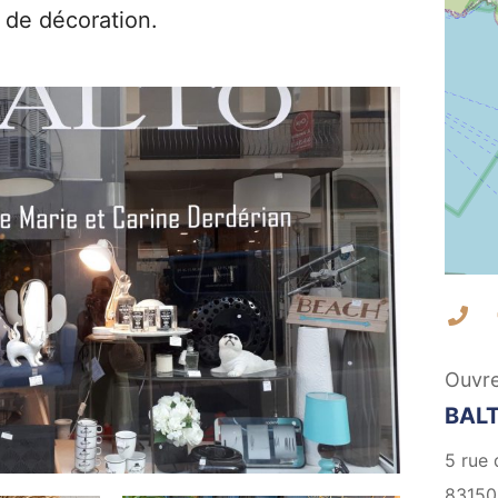
 de décoration.
Co
Ouvre
BALT
5 rue 
83150