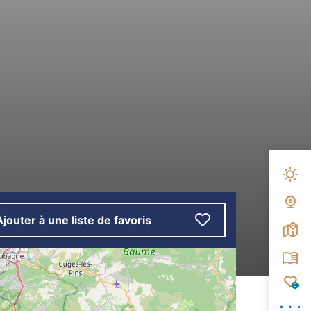
Mété
Web
Ajouter à une liste de favoris
Carte
Broc
Fav
0