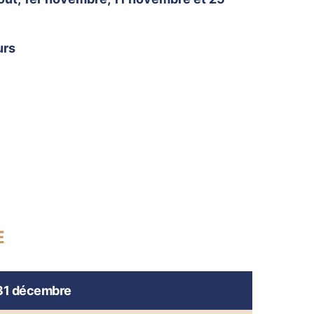
urs
E
 31 décembre