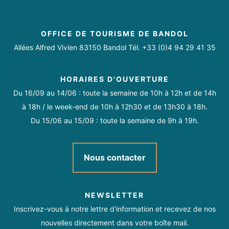
07 72 32 32 13
https://www.angegardien83.fr/
Samedi
Ouvert
https://www.facebook.com/profile.php?
OFFICE DE TOURISME DE BANDOL
id=100070586663213
Dimanche
Ouvert
Allées Alfred Vivien 83150 Bandol Tél. +33 (0)4 94 29 41 35
HORAIRES D'OUVERTURE
Du 16/09 au 14/06 : toute la semaine de 10h à 12h et de 14h
Toute l'année tous les jours.
à 18h / le week-end de 10h à 12h30 et de 13h30 à 18h.
Fermeture exceptionnelle le 25 décembre.
Du 15/06 au 15/09 : toute la semaine de 9h à 19h.
Ouvert 7/7 H 24.
Nous contacter
NEWSLETTER
Inscrivez-vous à notre lettre d'information et recevez de nos
nouvelles directement dans votre boîte mail.