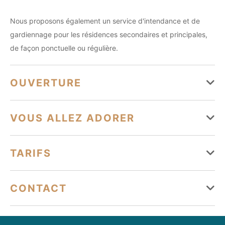
Nous proposons également un service d'intendance et de
gardiennage pour les résidences secondaires et principales,
de façon ponctuelle ou régulière.
OUVERTURE
Du 01 janvier au 31 décembre
VOUS ALLEZ ADORER
Lundi
Ouvert
Services
TARIFS
Mardi
Ouvert
Conciergerie
Mercredi
Ouvert
Moyens de paiement
CONTACT
Jeudi
Ouvert
Chèque
Espèces
Virement
contact@angegardien83.fr
Vendredi
Ouvert