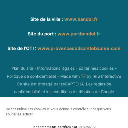
Site de la ville :
www.bandol.fr
Site du port :
www.portbandol.fr
Site de l'OTI :
www.provencesudsaintebaume.com
Plan du site
-
Informations légales
-
Éditer mes cookies
-
Politique de confidentialité
-
Made with
by
IRIS Interactive
Ce site est protégé par reCAPTCHA. Les
règles de
confidentialité
et les
conditions d'utilisation
de Google
s'appliquent.
Ce site utilise des cookies et vous donne le contrôle sur ce que vous
souhaitez activer.
Consentements certifiés par