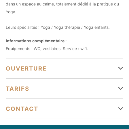
dans un espace au calme, totalement dédié à la pratique du
Yoga.
Leurs spécialités : Yoga / Yoga thérapie / Yoga enfants.
Informations complémentaire :
Equipements : WC, vestiaires. Service : wifi.
OUVERTURE
Du 01 septembre au 30 juin
TARIFS
Lundi
Ouvert
Tarifs
CONTACT
Mardi
Ouvert
yogaofbandol@free.fr
Mercredi
Ouvert
Adhésion annuelle 35€ + Yoga adultes 10€/cours minimum, ou