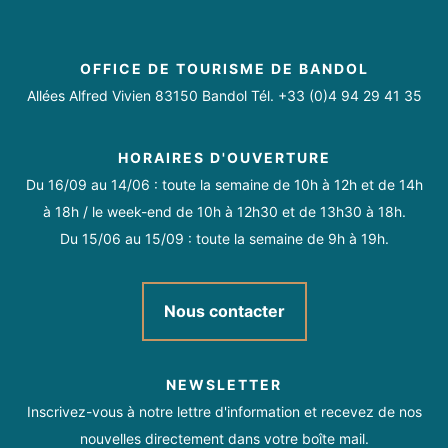
0614257441
Yoga enfants 5€/cours. Tarifs dégressifs si plus d'1
Jeudi
Ouvert
https://yogaofbandol.com/
cours/semaine.
https://www.facebook.com/accordacorps
OFFICE DE TOURISME DE BANDOL
Vendredi
Ouvert
https://www.instagram.com/yoga.ofbandol?
Allées Alfred Vivien 83150 Bandol Tél. +33 (0)4 94 29 41 35
Moyens de paiement
igsh=MXI2eXJuZjVtNHludQ%3D%3D
Samedi
Fermé
Chèque
Espèces
Virement
HORAIRES D'OUVERTURE
Dimanche
Fermé
Du 16/09 au 14/06 : toute la semaine de 10h à 12h et de 14h
à 18h / le week-end de 10h à 12h30 et de 13h30 à 18h.
Du 15/06 au 15/09 : toute la semaine de 9h à 19h.
Du 01/09 au 30/06.
Ouvert tous les jours sauf les week-ends.
Nous contacter
Ouvert de Septembre à Juin pour les cours collectifs. Période
estivale et Noël réservées aux stages longs.
NEWSLETTER
Pour les horaires, se référer au planning disponible en
Inscrivez-vous à notre lettre d'information et recevez de nos
téléchargement sur cette page.
nouvelles directement dans votre boîte mail.