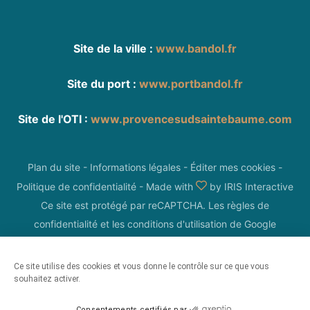
Site de la ville :
www.bandol.fr
Site du port :
www.portbandol.fr
Site de l'OTI :
www.provencesudsaintebaume.com
Plan du site
-
Informations légales
-
Éditer mes cookies
-
Politique de confidentialité
-
Made with
by
IRIS Interactive
Ce site est protégé par reCAPTCHA. Les
règles de
confidentialité
et les
conditions d'utilisation
de Google
s'appliquent.
Ce site utilise des cookies et vous donne le contrôle sur ce que vous
souhaitez activer.
Consentements certifiés par