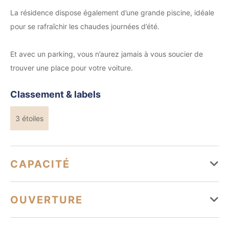
La résidence dispose également d’une grande piscine, idéale
pour se rafraîchir les chaudes journées d’été.
Et avec un parking, vous n’aurez jamais à vous soucier de
trouver une place pour votre voiture.
Classement & labels
3 étoiles
CAPACITÉ
Capacité maximum possible : 4
OUVERTURE
1 chambre(s)
2 lit(s) double