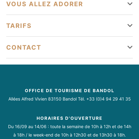
Du 01 janvier au 31 décembre
Superficie : 50 m²
VOUS ALLEZ ADORER
Lundi
Ouvert
Types d'hébergement
Équipements
TARIFS
Mardi
Ouvert
Appartement
Parking
Piscine
Plancha
Mercredi
Ouvert
Tarifs
CONTACT
Jeudi
Ouvert
Conforts
jonaldop@hotmail.com
Vendredi
Ouvert
0610931225
Accès Internet privatif Wifi
Climatisation
https://www.vuemer-bandol.fr/
Samedi
Ouvert
Lave linge privatif
Lave vaisselle
OFFICE DE TOURISME DE BANDOL
Dimanche
Ouvert
Allées Alfred Vivien 83150 Bandol Tél. +33 (0)4 94 29 41 35
HORAIRES D'OUVERTURE
Du 16/09 au 14/06 : toute la semaine de 10h à 12h et de 14h
Toute l'année tous les jours.
à 18h / le week-end de 10h à 12h30 et de 13h30 à 18h.