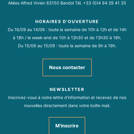
Allées Alfred Vivien 83150 Bandol Tél. +33 (0)4 94 29 41 35
Mitoyen locataire
Mitoyen propriétaire
Piscine
Du 01/04 au 31/10.
HORAIRES D'OUVERTURE
Parking privé
Gestion des déchets
Du 16/09 au 14/06 : toute la semaine de 10h à 12h et de 14h
à 18h / le week-end de 10h à 12h30 et de 13h30 à 18h.
Jardin commun
Piscine plein air
Baby-foot
Du 15/06 au 15/09 : toute la semaine de 9h à 19h.
Jeux de société
Terrasse couverte
Nous contacter
Parking gratuit
NEWSLETTER
Services
Inscrivez-vous à notre lettre d'information et recevez de nos
nouvelles directement dans votre boîte mail.
Réservation
Location de draps
M'inscrire
Informations touristiques
Location de linge