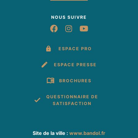
Ménage en fin de séjour
Lits faits à l'arrivée
NOUS SUIVRE
Suivez-nous sur Fac
Suivez-nous sur 
Suivez-nous 
Conforts
Non fumeur
Chauffage
Matériel Bébé
ESPACE PRO
Accès Internet privatif Wifi
Lit 140 cm
ESPACE PRESSE
BROCHURES
Congélateur
Douche
Four
Lave linge privatif
QUESTIONNAIRE DE
Lave vaisselle
Prise de télévision
Réfrigérateur
SATISFACTION
Sèche cheveux
Télévision
Balcon
Site de la ville :
www.bandol.fr
1 salle de bain (privée)
Canapé