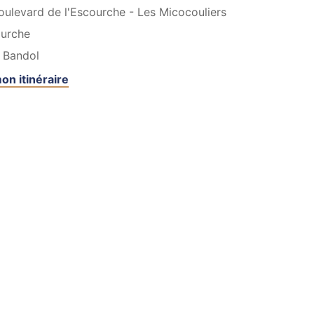
ulevard de l'Escourche - Les Micocouliers
ourche
Bandol
on itinéraire