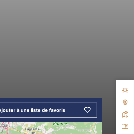
Mété
Web
Ajouter à une liste de favoris
Carte
Broc