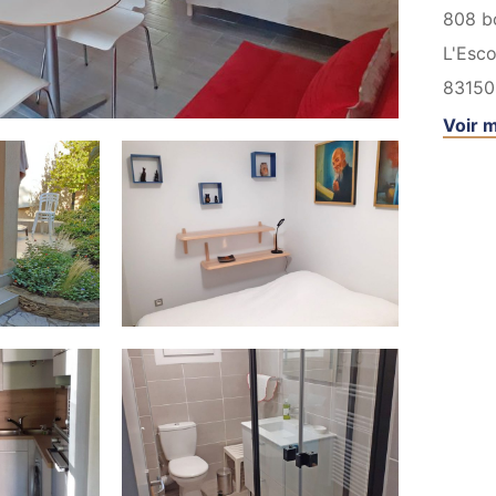
808 bo
L'Esc
83150
Voir m