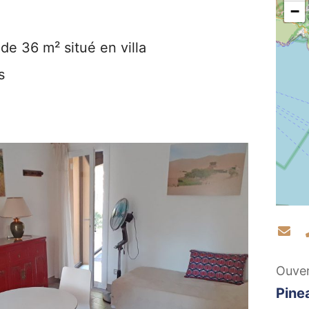
−
e 36 m² situé en villa
s
Co
Ouve
Pine