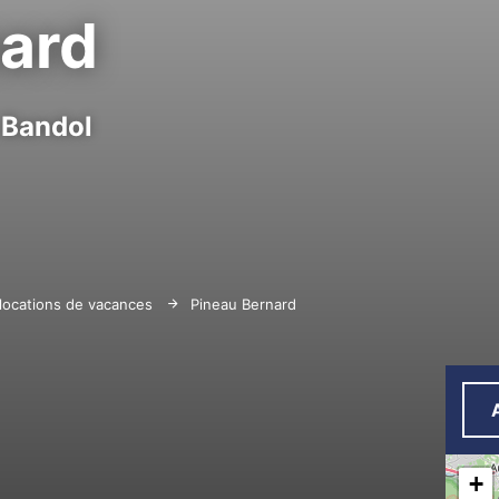
nard
Bandol
locations de vacances
Pineau Bernard
+