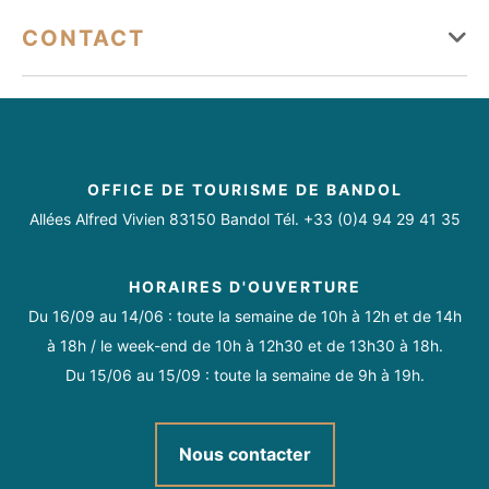
Mercredi
Ouvert
Tarifs
CONTACT
Jeudi
Ouvert
Conforts
liebault.pascale@hotmail.com
Vendredi
Ouvert
06 30 35 52 44
Double vitrage
Four
Lave linge privatif
Samedi
Ouvert
Lave vaisselle
Réfrigérateur
Chauffage électrique
OFFICE DE TOURISME DE BANDOL
Dimanche
Ouvert
Allées Alfred Vivien 83150 Bandol Tél. +33 (0)4 94 29 41 35
Micro-ondes
HORAIRES D'OUVERTURE
Du 16/09 au 14/06 : toute la semaine de 10h à 12h et de 14h
Toute l'année.
à 18h / le week-end de 10h à 12h30 et de 13h30 à 18h.
Du 15/06 au 15/09 : toute la semaine de 9h à 19h.
Nous contacter