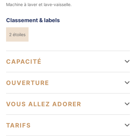
Machine à laver et lave-vaisselle.
Classement & labels
2 étoiles
CAPACITÉ
Capacité maximum possible : 5
OUVERTURE
2 chambre(s)
Types d'hébergement
Du 01 janvier au 31 décembre
VOUS ALLEZ ADORER
Lundi
Ouvert
Appartement
Équipements
TARIFS
Mardi
Ouvert
Parking