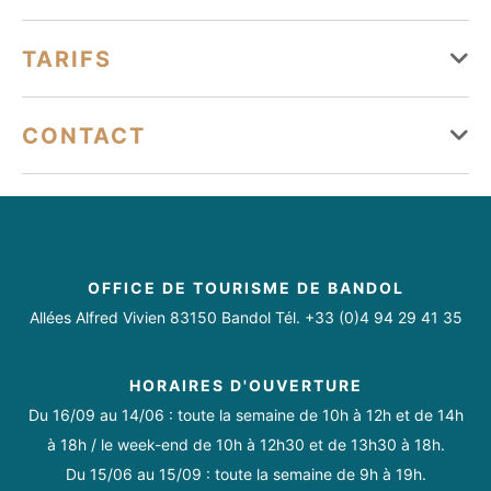
Lundi
Ouvert
Équipements
TARIFS
Mardi
Ouvert
Garage
Mercredi
Ouvert
Tarifs
CONTACT
Jeudi
Ouvert
Services
Semaine
410 € - 525 €
severineleray3@gmail.com
Vendredi
Ouvert
07 88 27 76 16
Animaux acceptés
Samedi
Ouvert
OFFICE DE TOURISME DE BANDOL
Conforts
Dimanche
Ouvert
Allées Alfred Vivien 83150 Bandol Tél. +33 (0)4 94 29 41 35
Chauffage
Double vitrage
Four
HORAIRES D'OUVERTURE
Du 16/09 au 14/06 : toute la semaine de 10h à 12h et de 14h
Lave linge privatif
Télévision
Micro-ondes
Toute l'année.
à 18h / le week-end de 10h à 12h30 et de 13h30 à 18h.
Du 15/06 au 15/09 : toute la semaine de 9h à 19h.