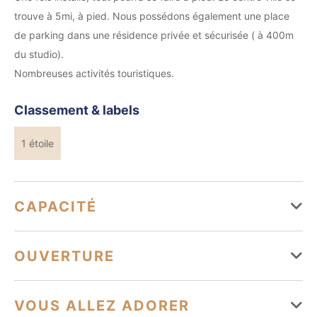
trouve à 5mi, à pied. Nous possédons également une place
de parking dans une résidence privée et sécurisée ( à 400m
du studio).
Nombreuses activités touristiques.
Classement & labels
1 étoile
CAPACITÉ
Capacité maximum possible : 2
OUVERTURE
Types d'hébergement
Du 01 janvier au 31 décembre
VOUS ALLEZ ADORER
Studio