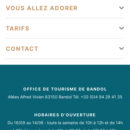
Du 01 janvier au 31 décembre
Superficie : 42 m²
VOUS ALLEZ ADORER
Lundi
Ouvert
Équipements
TARIFS
Mardi
Ouvert
Terrasse
Climatisation
Piscine
Mercredi
Ouvert
Tarifs
CONTACT
Jeudi
Ouvert
Conforts
leclercq.estelle@yahoo.fr
Vendredi
Ouvert
06 08 34 71 98
Matériel Bébé
Accès Internet privatif Wifi
Samedi
Ouvert
Climatisation
Congélateur
Double vitrage
Four
OFFICE DE TOURISME DE BANDOL
Dimanche
Ouvert
Allées Alfred Vivien 83150 Bandol Tél. +33 (0)4 94 29 41 35
Lave linge privatif
Lave vaisselle
Réfrigérateur
HORAIRES D'OUVERTURE
Télévision
Micro-ondes
Du 16/09 au 14/06 : toute la semaine de 10h à 12h et de 14h
Toute l'année.