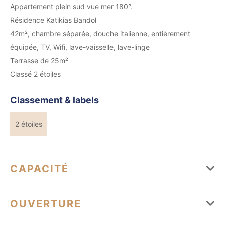
Appartement plein sud vue mer 180°.
Résidence Katikias Bandol
42m², chambre séparée, douche italienne, entièrement
équipée, TV, Wifi, lave-vaisselle, lave-linge
Terrasse de 25m²
Classé 2 étoiles
Classement & labels
2 étoiles
CAPACITÉ
Capacité maximum possible : 4
OUVERTURE
1 chambre(s)
2 lit(s) double