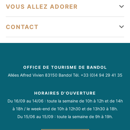
Du 01 janvier au 31 décembre
VOUS ALLEZ ADORER
Types d'hébergement
Lundi
Ouvert
Équipements
Immeuble/Résidence
Appartement
CONTACT
Mardi
Ouvert
Terrasse
Parking
Plancha
jflaodicina@gmail.com
Mercredi
Ouvert
06 25 44 90 23
Jeudi
Ouvert
Services
OFFICE DE TOURISME DE BANDOL
Vendredi
Ouvert
Animaux acceptés
Allées Alfred Vivien 83150 Bandol Tél. +33 (0)4 94 29 41 35
Samedi
Ouvert
Conforts
HORAIRES D'OUVERTURE
Dimanche
Ouvert
Du 16/09 au 14/06 : toute la semaine de 10h à 12h et de 14h
Matériel Bébé
Accès Internet privatif Wifi
à 18h / le week-end de 10h à 12h30 et de 13h30 à 18h.
Du 15/06 au 15/09 : toute la semaine de 9h à 19h.
Climatisation
Double vitrage
Douche
Four
Toute l'année tous les jours.