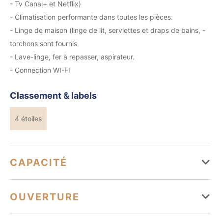
- Tv Canal+ et Netflix)
- Climatisation performante dans toutes les pièces.
- Linge de maison (linge de lit, serviettes et draps de bains, -
torchons sont fournis
- Lave-linge, fer à repasser, aspirateur.
- Connection WI-FI
Classement & labels
4 étoiles
CAPACITÉ
Capacité maximum possible : 4
OUVERTURE
2 chambre(s)
Superficie : 118 m²