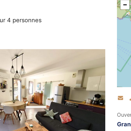
−
our 4 personnes
Co
Ouve
Gran