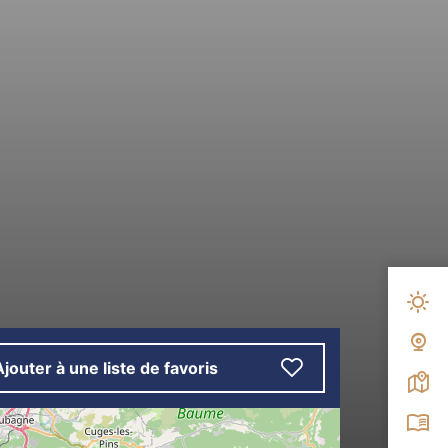
Mété
Web
Ajouter à une liste de favoris
Carte
Broc