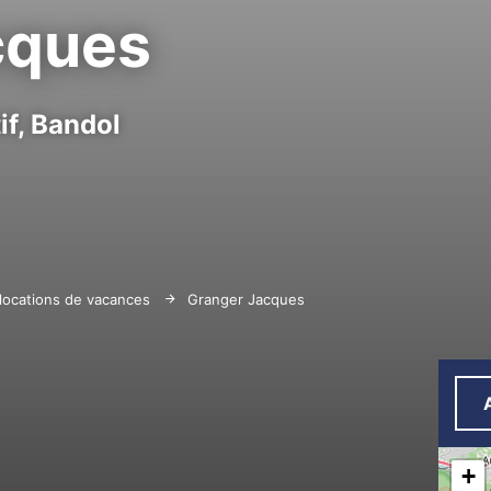
cques
f,
Bandol
locations de vacances
Granger Jacques
+