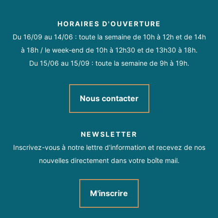
Congélateur
Double vitrage
Douche
Four
HORAIRES D'OUVERTURE
Lave linge privatif
Réfrigérateur
Du 16/09 au 14/06 : toute la semaine de 10h à 12h et de 14h
Du 01/04 au 30/11 tous les jours.
à 18h / le week-end de 10h à 12h30 et de 13h30 à 18h.
Sèche linge privatif
Télévision
Micro-ondes
Du 15/06 au 15/09 : toute la semaine de 9h à 19h.
Lit bébé
Nous contacter
NEWSLETTER
Inscrivez-vous à notre lettre d'information et recevez de nos
nouvelles directement dans votre boîte mail.
M'inscrire