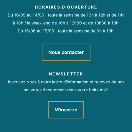
Animaux acceptés
HORAIRES D'OUVERTURE
Du 16/09 au 14/06 : toute la semaine de 10h à 12h et de 14h
Toute l'année tous les jours.
à 18h / le week-end de 10h à 12h30 et de 13h30 à 18h.
Conforts
Du 15/06 au 15/09 : toute la semaine de 9h à 19h.
Chauffage
Matériel Bébé
Nous contacter
Accès Internet privatif Wifi
Climatisation
Congélateur
Double vitrage
Four
NEWSLETTER
Inscrivez-vous à notre lettre d'information et recevez de nos
nouvelles directement dans votre boîte mail.
Lave linge privatif
Lave vaisselle
Réfrigérateur
Sèche linge privatif
Télévision
Micro-ondes
M'inscrire
Lit bébé