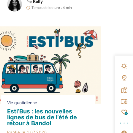
affrontées au mois de juillet pour
Kelly
Par
remporter le titre de champion de
Temps de lecture : 4 min
pétanque de Bandol et les fameux
cadeaux offerts par les commerçants
partenaires. Retour sur ceux qui […]
Mété
Web
Carte
Broc
Vie quotidienne
Esti’Bus : les nouvelles
Fav
0
lignes de bus de l’été de
retour à Bandol
Su
Publié le 1.07.2026