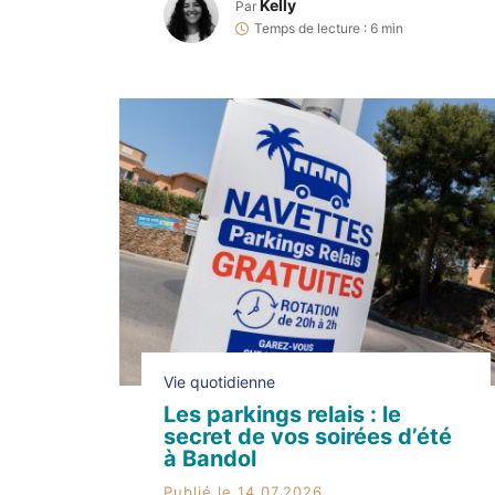
tourtereaux ne font pas les choses à
Kelly
Par
moitié. Au programme : une éclipse, rien
Temps de lecture : 6 min
que ça. Alors, si vous êtes à la recherche
DU spot […]
Vie quotidienne
Les parkings relais : le
secret de vos soirées d’été
à Bandol
Publié le 14.07.2026