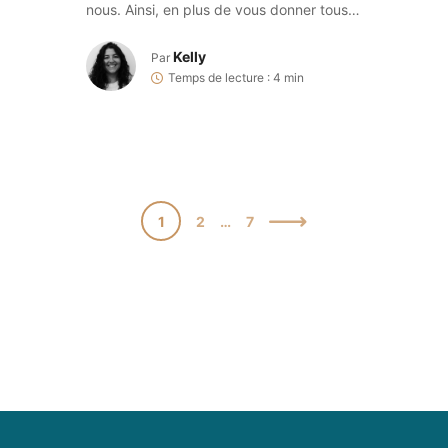
nous. Ainsi, en plus de vous donner tous
nos précieux conseils pour un séjour
idyllique à Bandol, nous formons
Kelly
Par
également chaque année des
Temps de lecture : 4 min
partenariats avec différents prestataires
d’activités de la ville. Le résultat : 100 €
de réductions chez les commerçants […]
1
2
…
7