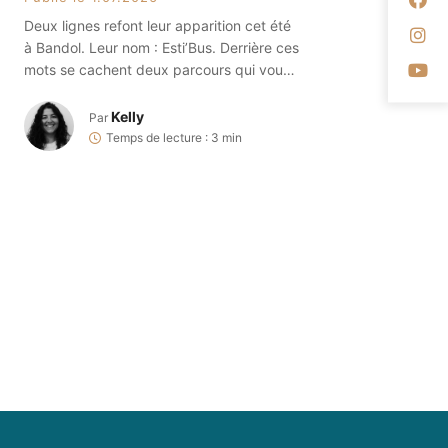
Deux lignes refont leur apparition cet été
Su
à Bandol. Leur nom : Esti’Bus. Derrière ces
Su
mots se cachent deux parcours qui vous
permettront de relier le littoral à l’arrière-
pays, les villes côtières comme Bandol,
Kelly
Par
Sanary-sur-mer ou encore Saint-Cyr-sur-
Temps de lecture : 3 min
mer, aux villages perchés de La Cadière
d’Azur, Le Castellet et même Signes. On
vous dit tout ici […]