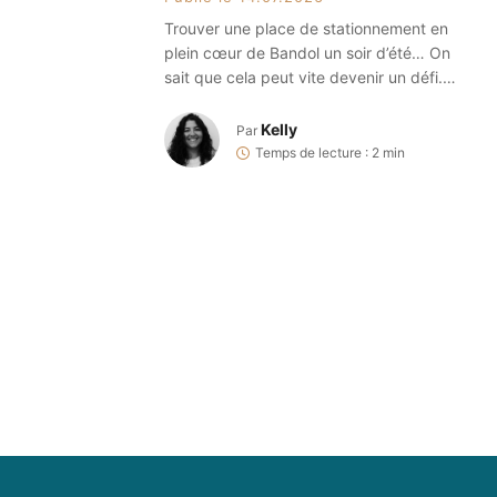
Trouver une place de stationnement en
plein cœur de Bandol un soir d’été… On
sait que cela peut vite devenir un défi.
Bonne nouvelle : en 2026 des parkings
relais ont été mis en place et avec eux de
Kelly
Par
charmantes navettes. Histoire que vous
Temps de lecture : 2 min
puissiez profiter de vos soirées estivales
en toute tranquillité
Garez-vous, […]