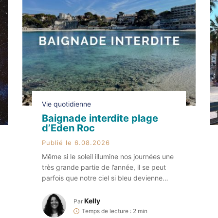
Vie quotidienne
Baignade interdite plage
d’Eden Roc
Publié le 6.08.2026
Même si le soleil illumine nos journées une
très grande partie de l’année, il se peut
parfois que notre ciel si bleu devienne
orage ou encore que de la pollution
extérieure souille notre eau si cristalline. Et
Kelly
Par
quand cela se produit, ça entraîne
Temps de lecture : 2 min