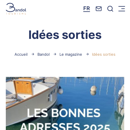
Nous contacte
Je reche
FR
Menu
Bandol Tourisme
Idées sorties
Accueil
Bandol
Le magazine
Idées sorties