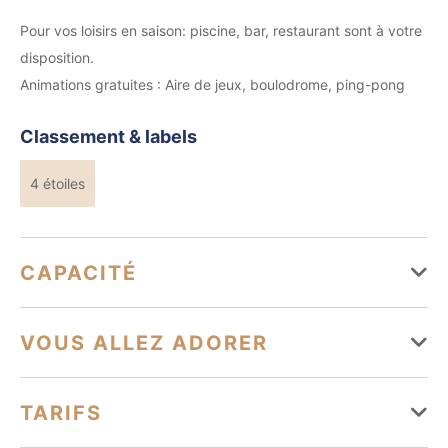
Pour vos loisirs en saison: piscine, bar, restaurant sont à votre
disposition.
Animations gratuites : Aire de jeux, boulodrome, ping-pong
Classement & labels
4 étoiles
CAPACITÉ
32 mobilhome(s)
VOUS ALLEZ ADORER
1 hebergement(s) pour personnes à mobilité réduite
Équipements
TARIFS
Piscine
Salle de projection
Restaurant