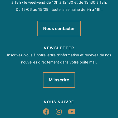
à 18h / le week-end de 10h à 12h30 et de 13h30 à 18h.
Site, bâtiment totalement accessible
Accès Internet Wifi
Du 15/06 au 15/09 : toute la semaine de 9h à 19h.
Documentation touristique
Personnel d’accueil sensibilisé à l’accueil des personnes en
Climatisation
Tables rondes
Tables rectangulaires
situation de handicap
Location HLL / chalet
Location de mobilhome
Nous contacter
Mange-debout
Wifi dans la salle
Régie son
Handicap moteur
Location de TV
Point courrier
Restauration
1 locatif équipé pour les personnes Mobilité Réduite
Ecran
Chaises
NEWSLETTER
Restauration rapide
Plats à emporter/Plats cuisinés
Inscrivez-vous à notre lettre d'information et recevez de nos
nouvelles directement dans votre boîte mail.
Hébergement locatif climatisé
M'inscrire
Animaux acceptés dans les locatifs
NOUS SUIVRE
Conforts
Suivez-nous sur Fac
Suivez-nous sur 
Suivez-nous 
Lave linge collectif
Réfrigérateur