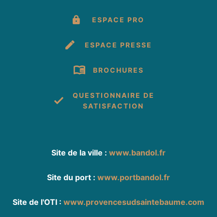
ESPACE PRO
Sèche linge collectif
Télévision
Micro-ondes
ESPACE PRESSE
Plaque vitrocéramique
Locatif climatisé
BROCHURES
Activités sur place
QUESTIONNAIRE DE
SATISFACTION
Animations de soirées
Animation enfants
Site de la ville :
www.bandol.fr
Site du port :
www.portbandol.fr
Site de l'OTI :
www.provencesudsaintebaume.com