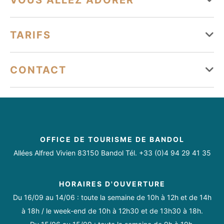
VOUS ALLEZ ADORER
Lundi
Ouvert
Équipements
TARIFS
Mardi
Ouvert
Parking
Jeux de société
Bar
Bac à vaisselle
Mercredi
Ouvert
Tarifs
CONTACT
Branchements électriques
Jeudi
Ouvert
campingportdalon83@gmail.com
Forfait longue duree
Vendredi
Ouvert
Boulodrome / Terrain de pétanque / Terrain de boule de
06 10 92 61 96
À l’année avec électricité……………………………………190€ par
fort
04 94 26 56 46
Samedi
Ouvert
mois
OFFICE DE TOURISME DE BANDOL
Tva incluse 10%
Toilettes
Dimanche
Ouvert
Allées Alfred Vivien 83150 Bandol Tél. +33 (0)4 94 29 41 35
CHIENS Carnet vaccination à Jour. Les chiens 1ere et 2eme
catégories ne sont pas acceptés.
HORAIRES D'OUVERTURE
Services
Du 16/09 au 14/06 : toute la semaine de 10h à 12h et de 14h
Du 01/04 au 30/09 tous les jours.
Moyens de paiement
Animaux acceptés
Camping-cars autorisés
à 18h / le week-end de 10h à 12h30 et de 13h30 à 18h.
Lundi, Mardi, Mercredi, Jeudi, Vendredi, Samedi, Dimanche :