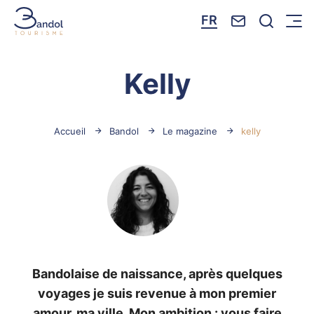
Nous contacte
Je reche
FR
Menu
Bandol Tourisme
Kelly
Accueil
Bandol
Le magazine
kelly
Bandolaise de naissance, après quelques
voyages je suis revenue à mon premier
amour, ma ville. Mon ambition : vous faire