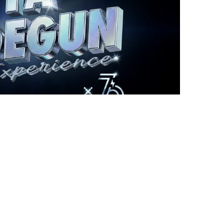
sez vos Options
s paramètres de confidentialité, en garantissant la con
NEWSLETTER