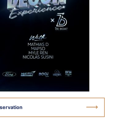
servation
iter le site internet