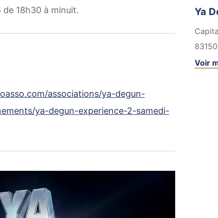
 de 18h30 à minuit.
Ya D
Capita
83150
Voir m
loasso.com/associations/ya-degun-
enements/ya-degun-experience-2-samedi-