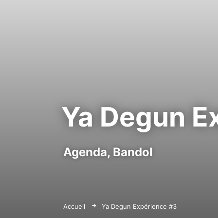
Ya Degun E
Agenda,
Bandol
Accueil
Ya Degun Expérience #3