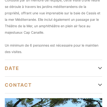
Conduite par un membre de l’équipe, cette visite d’une heure
se déroule à travers les jardins méditerranéens de la
propriété, offrant une vue imprenable sur la baie de Cassis et
la mer Méditerranée. Elle inclut également un passage par le
Théâtre de la Mer, un amphithéâtre en plein air face au
majestueux Cap Canaille.
Un minimum de 6 personnes est nécessaire pour le maintien
des visites.
DATE
Du 24 avril au 30 octobre
CONTACT
Lundi
Fermé
rsvp@camargofoundation.org
Mardi
+33 (0)9 72 54 37 78
Fermé