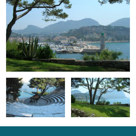
https://camargofoundation.org/fr/visiter-camargo/visites-
Mercredi
Fermé
guidees-section/visites-guidees
https://camargofoundation.org
Jeudi
Fermé
Vendredi
Ouvert de 11h à 12h
Samedi
Fermé
Dimanche
Fermé
Du 24/04 au 30/10 le vendredi de 11h à 12h.