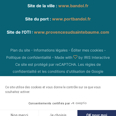
Site de la ville :
www.bandol.fr
Site du port :
www.portbandol.fr
Site de l'OTI :
www.provencesudsaintebaume.com
Plan du site
-
Informations légales
-
Éditer mes cookies
-
Politique de confidentialité
-
Made with
by
IRIS Interactive
Ce site est protégé par reCAPTCHA. Les
règles de
confidentialité
et les
conditions d'utilisation
de Google
s'appliquent.
Ce site utilise des cookies et vous donne le contrôle sur ce que vous
souhaitez activer.
Consentements certifiés par
Non merci
Je choisis
OK pour moi